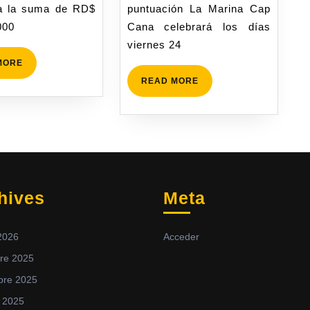
a la suma de RD$
puntuación La Marina Cap
000
Cana celebrará los días
viernes 24
MORE
READ MORE
hives
Meta
2026
Acceder
re 2025
bre 2025
 2025