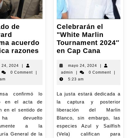
do de
Celebrarán el
ard
"White Marlin
rma acuerdo
Tournament 2024″
ica razones
en Cap Cana
 24, 2024
|
mayo 24, 2024
|
0 Comment
|
admin
|
0 Comment
|
 am
5:23 am
La justa estará dedicada a
do en el acta de
la captura y posterior
n en el sentido de
liberación del Marlin
a devuelto
Blanco, sin embargo, las
ariamente a la
especies Azul y Sailfish
uría General de la
(Vela) califican para