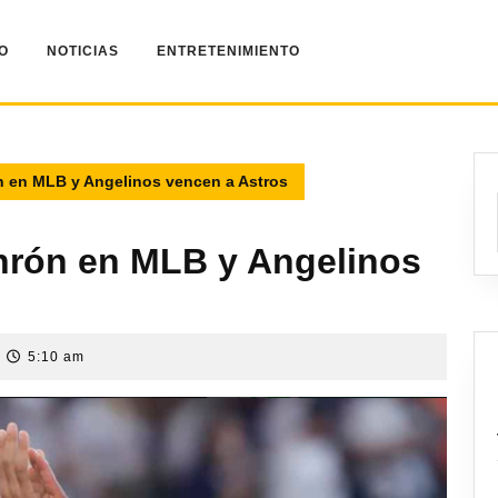
IO
NOTICIAS
ENTRETENIMIENTO
ón en MLB y Angelinos vencen a Astros
onrón en MLB y Angelinos
5:10 am