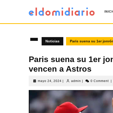
INIC
Noticias
Paris suena su 1er jonr
Paris suena su 1er j
vencen a Astros
mayo 24, 2024
|
admin
|
0 Comment
|