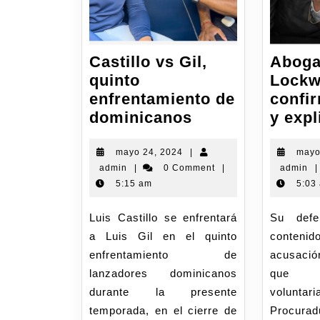
Castillo vs Gil,
Aboga
quinto
Lockw
enfrentamiento de
confi
dominicanos
y expl
mayo 24, 2024
|
mayo
admin
|
0 Comment
|
admin
|
5:15 am
5:03
Luis Castillo se enfrentará
Su defensa confirmó lo
a Luis Gil en el quinto
conteni
enfrentamiento de
acusació
lanzadores dominicanos
que h
durante la presente
volunt
temporada, en el cierre de
Procurad