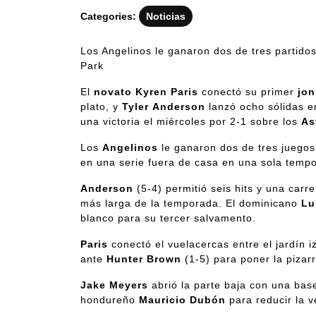
Categories:
Noticias
Los Angelinos le ganaron dos de tres partidos
Park
El
novato
Kyren
Paris
conectó su primer
jon
plato, y
Tyler
Anderson
lanzó ocho sólidas e
una victoria el miércoles por 2-1 sobre los
As
Los
Angelinos
le ganaron dos de tres juegos
en una serie fuera de casa en una sola temp
Anderson
(5-4) permitió seis hits y una carr
más larga de la temporada. El dominicano
Lu
blanco para su tercer salvamento.
Paris
conectó el vuelacercas entre el jardín 
ante
Hunter Brown
(1-5) para poner la pizarr
Jake Meyers
abrió la parte baja con una bas
hondureño
Mauricio Dubón
para reducir la v