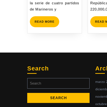
la serie de cuatro partidos
Repúblic
de Marineros y
220,000,
READ MORE
READ 
Search
Arc
marzo 
diciemb
noviem
octubre