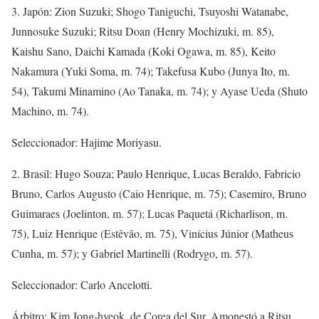
3. Japón: Zion Suzuki; Shogo Taniguchi, Tsuyoshi Watanabe,
Junnosuke Suzuki; Ritsu Doan (Henry Mochizuki, m. 85),
Kaishu Sano, Daichi Kamada (Koki Ogawa, m. 85), Keito
Nakamura (Yuki Soma, m. 74); Takefusa Kubo (Junya Ito, m.
54), Takumi Minamino (Ao Tanaka, m. 74); y Ayase Ueda (Shuto
Machino, m. 74).
Seleccionador: Hajime Moriyasu.
2. Brasil: Hugo Souza; Paulo Henrique, Lucas Beraldo, Fabricio
Bruno, Carlos Augusto (Caio Henrique, m. 75); Casemiro, Bruno
Guimaraes (Joelinton, m. 57); Lucas Paquetá (Richarlison, m.
75), Luiz Henrique (Estêvão, m. 75), Vinícius Júnior (Matheus
Cunha, m. 57); y Gabriel Martinelli (Rodrygo, m. 57).
Seleccionador: Carlo Ancelotti.
Árbitro: Kim Jong-hyeok, de Corea del Sur. Amonestó a Ritsu