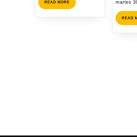
martes 3
READ MORE
READ 