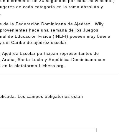
n un incremento de 30 segundos por cada movimiento,
 lugares de cada categoría en la rama absoluta y
.
nte de la Federación Dominicana de Ajedrez, Wily
 provenientes hace una semana de los Juegos
ional de Educación Física (INEFI) poseen muy buena
 del Caribe de ajedrez escolar.
 Ajedrez Escolar participan representantes de
, Aruba, Santa Lucía y República Dominicana con
vo en la plataforma Lichess.org.
blicada.
Los campos obligatorios están