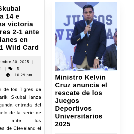
Skubal
a 14 e
a victoria
res 2-1 ante
ianes en
 1 Wild Card
iembre 30, 2025
|
n
|
0
|
10:29 pm
Ministro Kelvin
Cruz anuncia el
rescate de los
Tarik Skubal lanza
Juegos
gunda entrada del
Deportivos
elo de la serie de
Universitarios
ín ante los
2025
es de Cleveland el