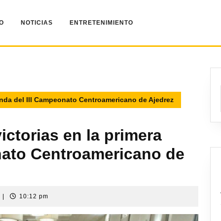
IO
NOTICIAS
ENTRETENIMIENTO
onda del III Campeonato Centroamericano de Ajedrez
ctorias en la primera
nato Centroamericano de
t
|
10:12 pm