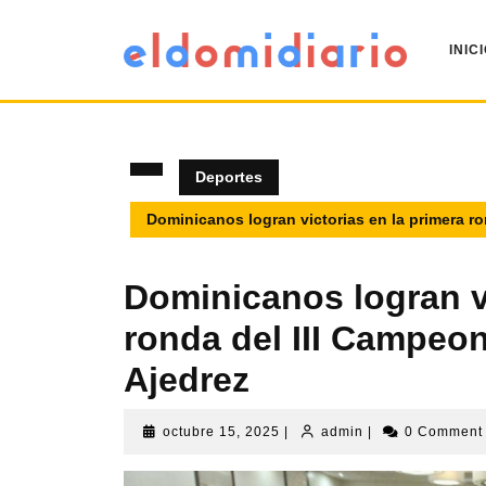
INIC
Deportes
Dominicanos logran victorias en la primera r
Dominicanos logran vi
ronda del III Campeo
Ajedrez
octubre 15, 2025
|
admin
|
0 Commen