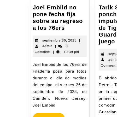
Joel Embiid no
Tarik 
pone fecha fija
ponch
sobre su regreso
impuls
a los 76ers
de Tig
Guard
juego
septiembre 30, 2025
|
admin
|
0
Comment
|
10:39 pm
sept
admi
Joel Embiid de los 76ers de
Comment
Filadelfia posa para fotos
durante el día de medios
El abridor de los Tigres de
del equipo, el viernes 26 de
Detroit 
septiembre de 2025, en
en la se
Camden, Nueva Jersey.
primer du
Joel Embiid
comod
Guardian