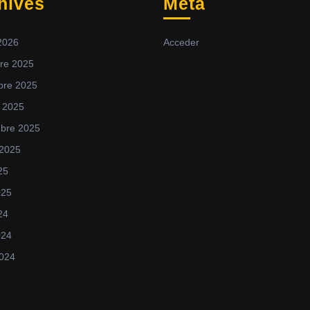
hives
Meta
2026
Acceder
re 2025
bre 2025
 2025
mbre 2025
 2025
25
025
24
024
024