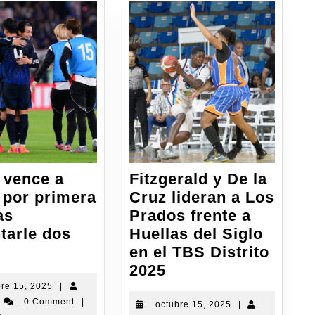
 vence a
Fitzgerald y De la
 por primera
Cruz lideran a Los
as
Prados frente a
tarle dos
Huellas del Siglo
en el TBS Distrito
2025
bre 15, 2025
|
0 Comment
|
octubre 15, 2025
|