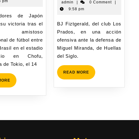
3 pm
admin
|
0 Comment
|
9:58 pm
su victoria tras el
BJ Fiztgerald, del club Los
do amistoso
Prados, en una acción
onal de fútbol entre
ofensiva ante la defensa de
rasil en el estadio
Miguel Miranda, de Huellas
io en Chofu,
del Siglo.
a de Tokio, el 14
READ MORE
MORE