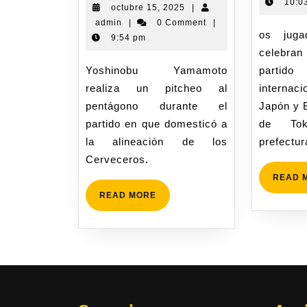
10:0
octubre 15, 2025
|
admin
|
0 Comment
|
os jugadores de Japón
9:54 pm
celebran 
Yoshinobu Yamamoto
parti
realiza un pitcheo al
internaci
pentágono durante el
Japón y B
partido en que domesticó a
de Tok
la alineación de los
prefectur
Cerveceros.
READ 
READ MORE