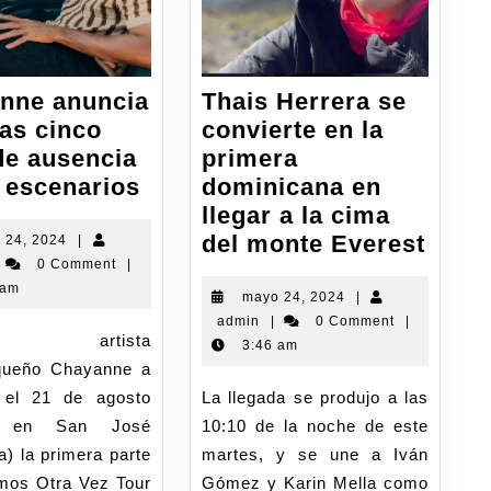
nne anuncia
Thais Herrera se
ras cinco
convierte en la
de ausencia
primera
s escenarios
dominicana en
llegar a la cima
del monte Everest
 24, 2024
|
0 Comment
|
 am
mayo 24, 2024
|
admin
|
0 Comment
|
3:46 am
iqueño Chayanne a
 el 21 de agosto
La llegada se produjo a las
o en San José
10:10 de la noche de este
ia) la primera parte
martes, y se une a Iván
emos Otra Vez Tour
Gómez y Karin Mella como