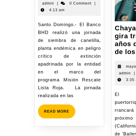
admin
|
0 Comment
|
4:13 am
Santo Domingo.- El Banco
Chaya
BHD realizó una jornada
gira t
de siembra de canelilla,
años 
planta endémica en peligro
de lo
crítico de extinción
apadrinada por la entidad
mayo
en el marco del
admin
|
programa Misión Rescate
3:35
Lista Roja. La jornada
El artista
realizada en las
puertorr
rrancará
READ MORE
próxim
(Californ
de 'Bail