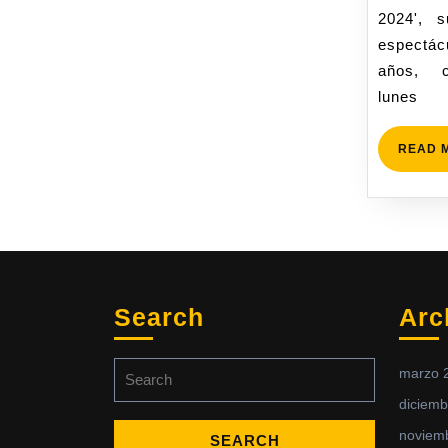
2024', 
espectá
años, c
lunes
READ 
Search
Arc
marzo 
diciemb
noviem