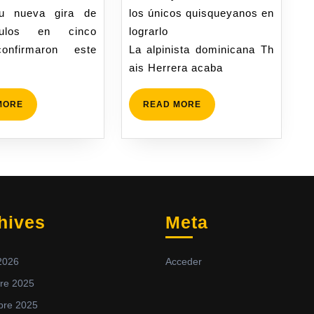
su nueva gira de
los únicos quisqueyanos en
culos en cinco
lograrlo
onfirmaron este
La alpinista dominicana Th
ais Herrera acaba
MORE
READ MORE
hives
Meta
2026
Acceder
re 2025
bre 2025